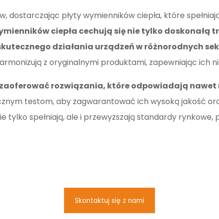
, dostarczając płyty wymienników ciepła, które spełnia
wymienników ciepła cechują się nie tylko doskonałą 
 skutecznego działania urządzeń w różnorodnych se
rmonizują z oryginalnymi produktami, zapewniając ich ni
ie zaoferować rozwiązania, które odpowiadają naw
cznym testom, aby zagwarantować ich wysoką jakość ora
re nie tylko spełniają, ale i przewyższają standardy rynk
Skontaktuj się z nami