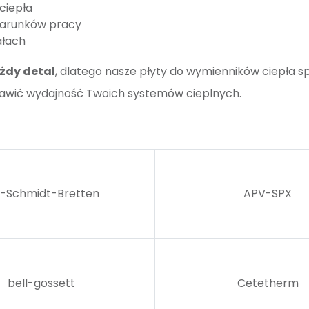
ciepła
warunków pracy
ałach
ażdy detal
, dlatego nasze płyty do wymienników ciepła spe
prawić wydajność Twoich systemów cieplnych.
I-Schmidt-Bretten
APV-SPX
bell-gossett
Cetetherm