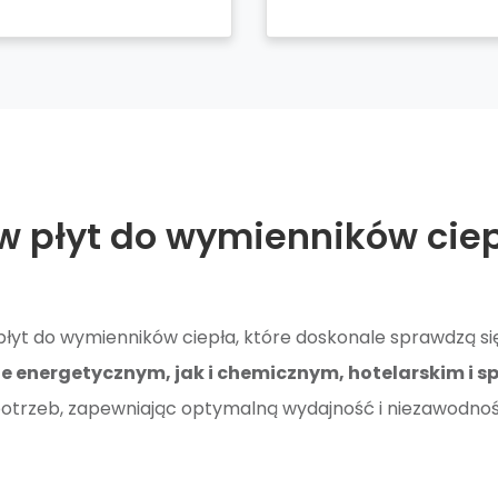
w płyt do wymienników cie
yt do wymienników ciepła, które doskonale sprawdzą si
e energetycznym, jak i chemicznym, hotelarskim i 
 potrzeb, zapewniając optymalną wydajność i niezawodno