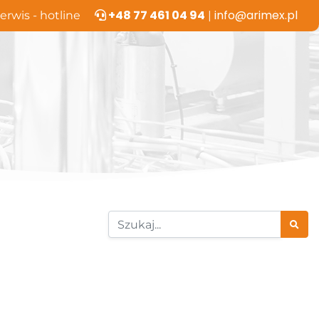
+48 77 461 04 94
info@arimex.pl
erwis - hotline
|