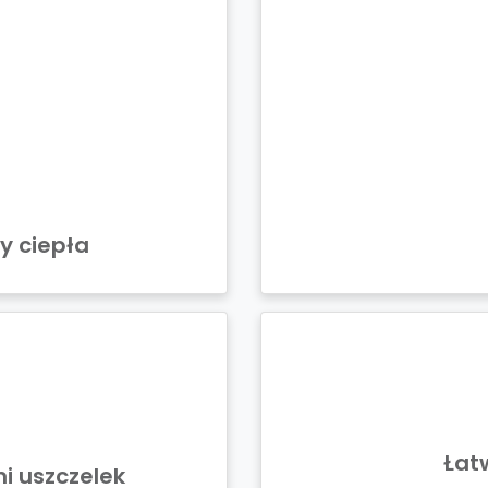
 ciepła
Łat
i uszczelek