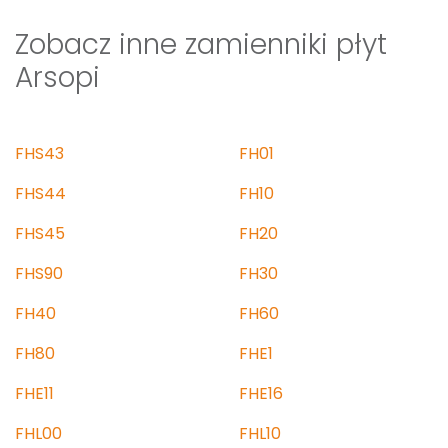
Zobacz inne zamienniki płyt
Arsopi
FHS43
FH01
FHS44
FH10
FHS45
FH20
FHS90
FH30
FH40
FH60
FH80
FHE1
FHE11
FHE16
FHL00
FHL10