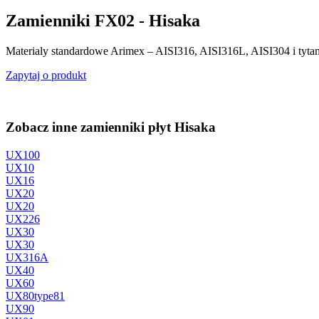
Zamienniki FX02 - Hisaka
Materialy standardowe Arimex – AISI316, AISI316L, AISI304 i tyta
Zapytaj o produkt
Zobacz inne zamienniki płyt Hisaka
UX100
UX10
UX16
UX20
UX20
UX226
UX30
UX30
UX316A
UX40
UX60
UX80type81
UX90