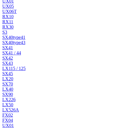
UX01
UX05
UX06T
RX10
RX11
RX30
S3
SX40type41
SX40type43
SX41
SX41 / 44
SX42
SX43
LX115 / 125
SX45
LX20
SX70
LX40
SX90
LX226
LX50
LX526A
FX02
FX04
UX01