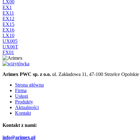
LX00
EX1
EX11
EX12
EX15
EX16
LX10
UX005
UX06T
FX01
Arimex PWC sp. z o.o.
ul. Zakładowa 11, 47-100 Strzelce Opolskie
Strona główna
Firma
Usługi
Produkty
Aktualności
Kontakt
Kontakt z nami:
info@arimex.pl