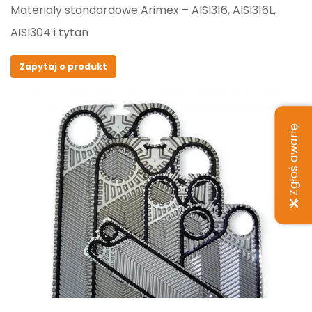
Materialy standardowe Arimex – AISI316, AISI316L,
AISI304 i tytan
Zapytaj o produkt
Zgłoś awarię