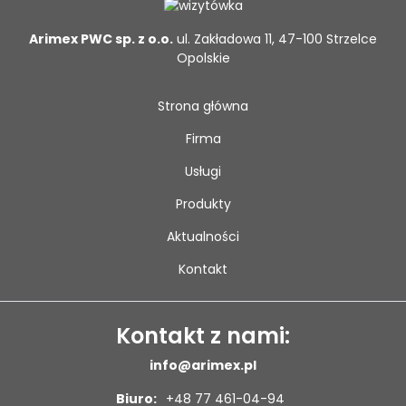
Arimex PWC sp. z o.o.
ul. Zakładowa 11, 47-100 Strzelce
Opolskie
Strona główna
Firma
Usługi
Produkty
Aktualności
Kontakt
Kontakt z nami:
info@arimex.pl
Biuro:
+48 77 461-04-94