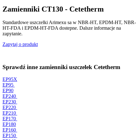
Zamienniki CT130 - Cetetherm
Standardowe uszczelki Arimexu sa w NBR-HT, EPDM-HT, NBR-
HT-FDA i EPDM-HT-FDA dostepne. Dalsze informacje na
zapytanie.
Zapytaj o produkt
Sprawdź inne zamienniki uszczelek Cetetherm
EP95X
EP95
EP90
EP240
EP230
EP220
EP210
EP170
EP180
EP160
EP150