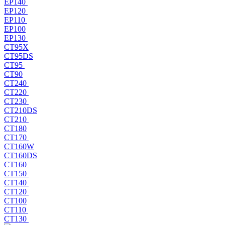
EP140
EP120
EP110
EP100
EP130
CT95X
CT95DS
CT95
CT90
CT240
CT220
CT230
CT210DS
CT210
CT180
CT170
CT160W
CT160DS
CT160
CT150
CT140
CT120
CT100
CT110
CT130