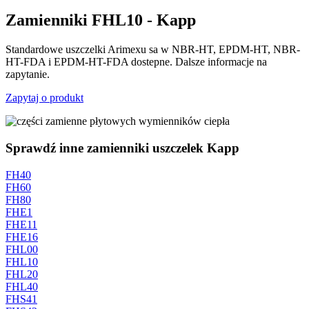
Zamienniki FHL10 - Kapp
Standardowe uszczelki Arimexu sa w NBR-HT, EPDM-HT, NBR-
HT-FDA i EPDM-HT-FDA dostepne. Dalsze informacje na
zapytanie.
Zapytaj o produkt
Sprawdź inne zamienniki uszczelek Kapp
FH40
FH60
FH80
FHE1
FHE11
FHE16
FHL00
FHL10
FHL20
FHL40
FHS41