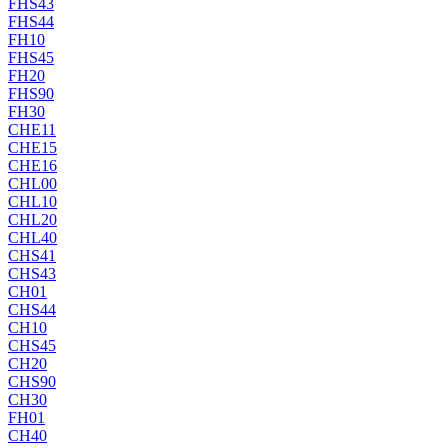
FHS43
FHS44
FH10
FHS45
FH20
FHS90
FH30
CHE11
CHE15
CHE16
CHL00
CHL10
CHL20
CHL40
CHS41
CHS43
CH01
CHS44
CH10
CHS45
CH20
CHS90
CH30
FH01
CH40