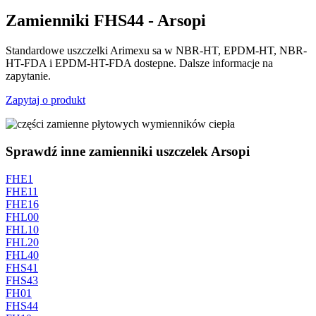
Zamienniki FHS44 - Arsopi
Standardowe uszczelki Arimexu sa w NBR-HT, EPDM-HT, NBR-
HT-FDA i EPDM-HT-FDA dostepne. Dalsze informacje na
zapytanie.
Zapytaj o produkt
Sprawdź inne zamienniki uszczelek Arsopi
FHE1
FHE11
FHE16
FHL00
FHL10
FHL20
FHL40
FHS41
FHS43
FH01
FHS44