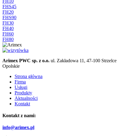
FH10
FHS45
FH20
FHS90
FH30
FH40
FH60
FH80
Arimex PWC sp. z o.o.
ul. Zakładowa 11, 47-100 Strzelce
Opolskie
Strona główna
Firma
Usługi
Produkty
Aktualności
Kontakt
Kontakt z nami:
info@arimex.pl