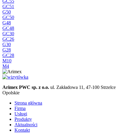
GC55
GC51
G50
GC50
G48
GC48
GC30
GC26
G30
G28
GC28
M10
M4
Arimex PWC sp. z o.o.
ul. Zakładowa 11, 47-100 Strzelce
Opolskie
Strona główna
Firma
Usługi
Produkty
Aktualności
Kontakt