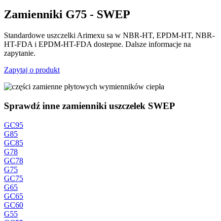
Zamienniki G75 - SWEP
Standardowe uszczelki Arimexu sa w NBR-HT, EPDM-HT, NBR-
HT-FDA i EPDM-HT-FDA dostepne. Dalsze informacje na
zapytanie.
Zapytaj o produkt
Sprawdź inne zamienniki uszczelek SWEP
GC95
G85
GC85
G78
GC78
G75
GC75
G65
GC65
GC60
G55