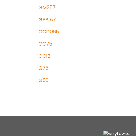
GM257
GFP187
GCD065
GC75
GC12
G75
G50