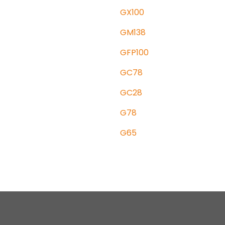
GX100
GM138
GFP100
GC78
GC28
G78
G65