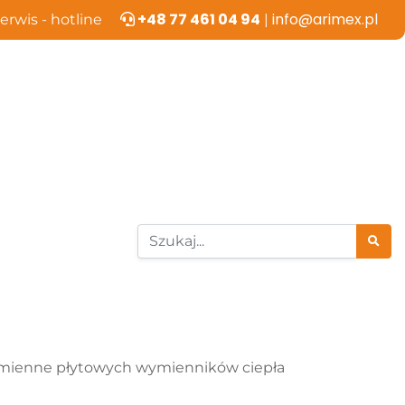
+48 77 461 04 94
info@arimex.pl
erwis - hotline
|