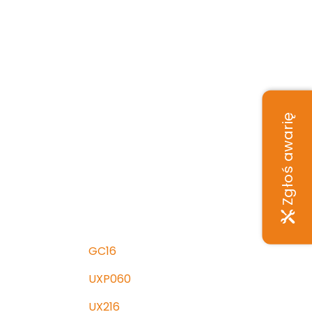
Zgłoś awarię
GC16
UXP060
UX216