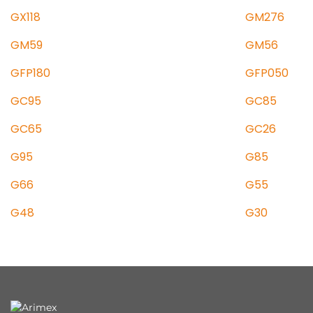
GX118
GM276
GM59
GM56
GFP180
GFP050
GC95
GC85
GC65
GC26
G95
G85
G66
G55
G48
G30