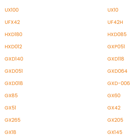
UX100
UX10
UFX42
UF42H
HXD180
HXD085
HXD012
GXP051
GXD140
GXD118
GXD051
GXD064
GXD018
GXD-006
GX85
GX60
GX51
GX42
GX265
GX205
GX18
GX145