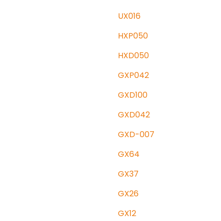
UX016
HXP050
HXD050
GXP042
GXD100
GXD042
GXD-007
GX64
GX37
GX26
GX12