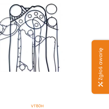
Zgłoś awarię
VT80H