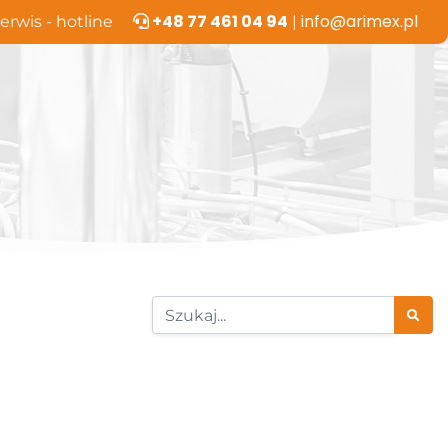
+48 77 461 04 94
info@arimex.pl
erwis - hotline
|