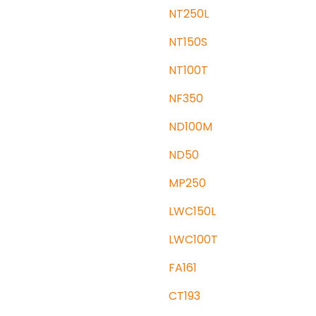
NT250L
NT150S
NT100T
NF350
ND100M
ND50
MP250
LWC150L
LWC100T
FA161
CT193