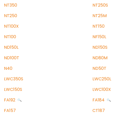
NT350
NT250S
NT250
NT25M
NT100X
NT150
NT100
NF150L
ND150L
ND150S
ND100T
ND80M
N40
ND50T
LWC350S
LWC250L
LWC150S
LWC100X
FA192
FA184
FA157
CT187