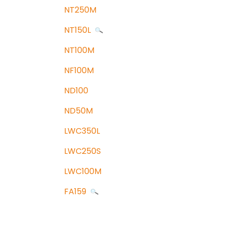
NT250M
NT150L
NT100M
NF100M
ND100
ND50M
LWC350L
LWC250S
LWC100M
FA159