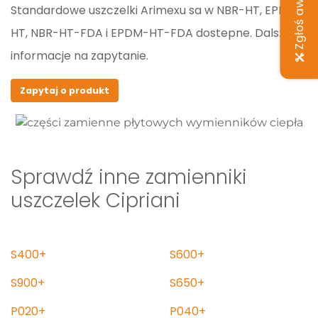
Zgłoś awarię
Standardowe uszczelki Arimexu sa w NBR-HT, EPDM-
HT, NBR-HT-FDA i EPDM-HT-FDA dostepne. Dalsze
informacje na zapytanie.
Zapytaj o produkt
Sprawdź inne zamienniki
uszczelek Cipriani
S400+
S600+
S900+
S650+
P020+
P040+