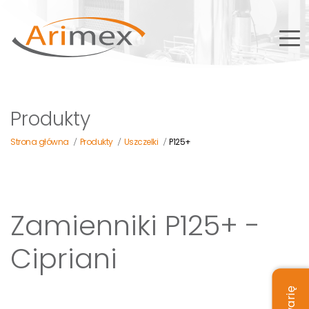
Produkty
Strona główna
Produkty
Uszczelki
P125+
/
/
/
Zamienniki P125+ -
Cipriani