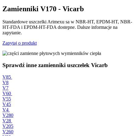
Zamienniki V170 - Vicarb
Standardowe uszczelki Arimexu sa w NBR-HT, EPDM-HT, NBR-
HT-FDA i EPDM-HT-FDA dostepne. Dalsze informacje na
zapytanie.
Zapytaj o produkt
Sprawdź inne zamienniki uszczelek Vicarb
V85
V8
V7
V60
V55
V45
V4
V280
V28
V205
V260