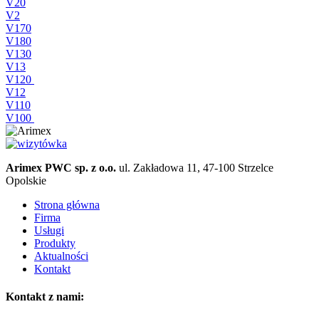
V20
V2
V170
V180
V130
V13
V120
V12
V110
V100
Arimex PWC sp. z o.o.
ul. Zakładowa 11, 47-100 Strzelce
Opolskie
Strona główna
Firma
Usługi
Produkty
Aktualności
Kontakt
Kontakt z nami: