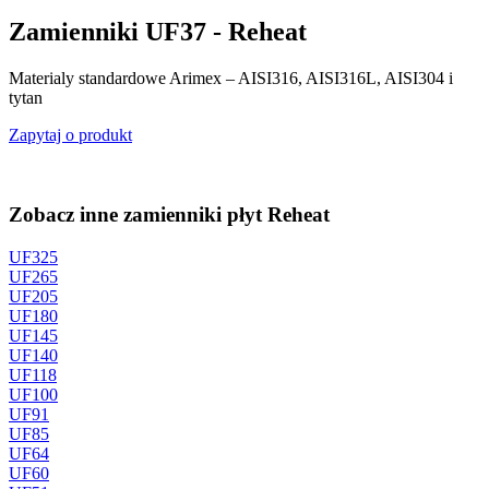
Zamienniki UF37 - Reheat
Materialy standardowe Arimex – AISI316, AISI316L, AISI304 i
tytan
Zapytaj o produkt
Zobacz inne zamienniki płyt Reheat
UF325
UF265
UF205
UF180
UF145
UF140
UF118
UF100
UF91
UF85
UF64
UF60