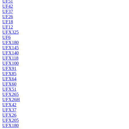
UF51
UF42
UF37
UF26
UF18
UF12
UFX325
UF6
UFX180
UFX145
UFX140
UFX118
UFX100
UFX91
UFX85
UFX64
UFX60
UFX51
UFX265
UFX26H
UFX42
UFX37
UFX26
UFX205
UFX180