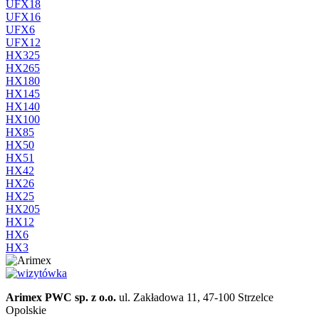
UFX18
UFX16
UFX6
UFX12
HX325
HX265
HX180
HX145
HX140
HX100
HX85
HX50
HX51
HX42
HX26
HX25
HX205
HX12
HX6
HX3
Arimex PWC sp. z o.o.
ul. Zakładowa 11, 47-100 Strzelce
Opolskie