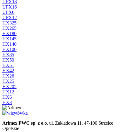
UFX18
UFX16
UFX6
UFX12
HX325
HX265
HX180
HX145
HX140
HX100
HX85
HX50
HX51
HX42
HX26
HX25
HX205
HX12
HX6
HX3
Arimex PWC sp. z o.o.
ul. Zakładowa 11, 47-100 Strzelce
Opolskie