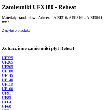
Zamienniki UFX180 - Reheat
Materialy standardowe Arimex – AISI316, AISI316L, AISI304 i
tytan
Zapytaj o produkt
Zobacz inne zamienniki płyt Reheat
UF325
UF265
UF205
UF180
UF145
UF140
UF118
UF100
UF91
UF85
UF64
UF60