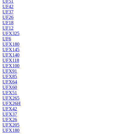
UF51
UF42
UF37
UF26
UF18
UF12
UFX325
UF6
UFX180
UFX145
UFX140
UFX118
UFX100
UFX91
UFX85
UFX64
UFX60
UFX51
UFX265
UFX26H
UFX42
UFX37
UFX26
UFX205
UFX180