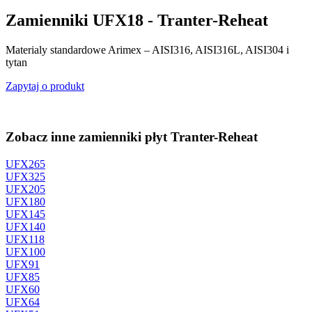
Zamienniki UFX18 - Tranter-Reheat
Materialy standardowe Arimex – AISI316, AISI316L, AISI304 i
tytan
Zapytaj o produkt
Zobacz inne zamienniki płyt Tranter-Reheat
UFX265
UFX325
UFX205
UFX180
UFX145
UFX140
UFX118
UFX100
UFX91
UFX85
UFX60
UFX64