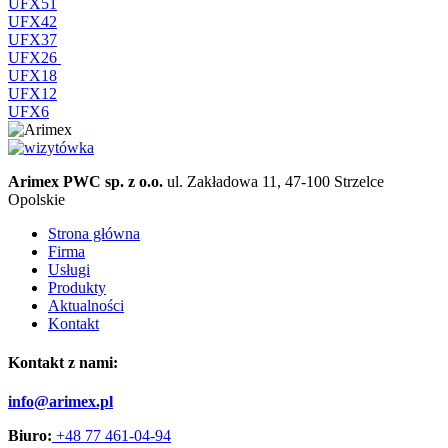
UFX51
UFX42
UFX37
UFX26
UFX18
UFX12
UFX6
Arimex PWC sp. z o.o.
ul. Zakładowa 11, 47-100 Strzelce
Opolskie
Strona główna
Firma
Usługi
Produkty
Aktualności
Kontakt
Kontakt z nami:
info@arimex.pl
Biuro:
+48 77 461-04-94