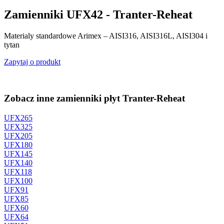
Zamienniki UFX42 - Tranter-Reheat
Materialy standardowe Arimex – AISI316, AISI316L, AISI304 i
tytan
Zapytaj o produkt
Zobacz inne zamienniki płyt Tranter-Reheat
UFX265
UFX325
UFX205
UFX180
UFX145
UFX140
UFX118
UFX100
UFX91
UFX85
UFX60
UFX64