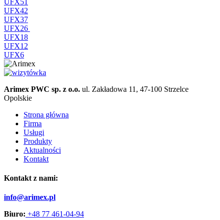
UFX51
UFX42
UFX37
UFX26
UFX18
UFX12
UFX6
Arimex PWC sp. z o.o.
ul. Zakładowa 11, 47-100 Strzelce
Opolskie
Strona główna
Firma
Usługi
Produkty
Aktualności
Kontakt
Kontakt z nami:
info@arimex.pl
Biuro:
+48 77 461-04-94