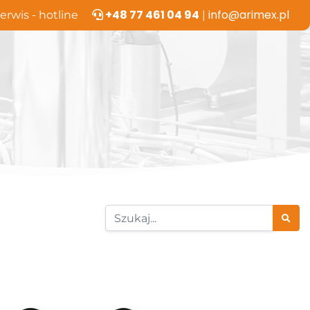
+48 77 461 04 94
info@arimex.pl
erwis - hotline
|