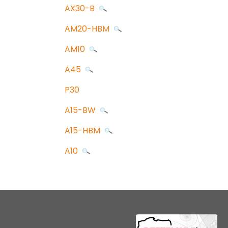
AX30-B
AM20-HBM
AM10
A45
P30
A15-BW
A15-HBM
A10