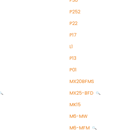
P36
P252
P22
P17
L1
P13
P01
MX20BFMS
MX25-BFD
MK15
M6-MW
M6-MFM