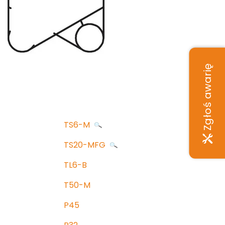
Zgłoś awarię
TS6-M
TS20-MFG
TL6-B
T50-M
P45