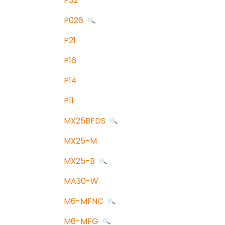
P32
P026
P21
P16
P14
P11
MX25BFDS
MX25-M
MX25-B
MA30-W
M6-MFNC
M6-MFG