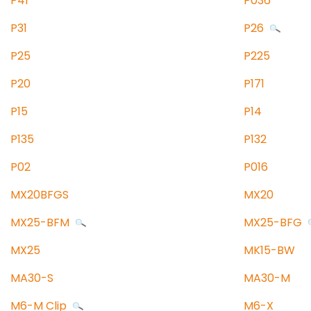
P41
P036
P31
P26
P25
P225
P20
P171
P15
P14
P135
P132
P02
P016
MX20BFGS
MX20
MX25-BFM
MX25-BFG
MX25
MK15-BW
MA30-S
MA30-M
M6-M Clip
M6-X