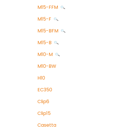
M15-FFM
M15-F
M15-BFM
M15-B
M10-M
M10-BW
H10
EC350
Clip6
Clip15
Casetta