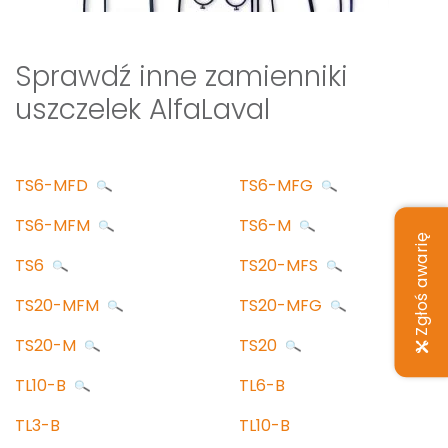
Sprawdź inne zamienniki
uszczelek AlfaLaval
TS6-MFD
TS6-MFG
TS6-MFM
TS6-M
Zgłoś awarię
TS6
TS20-MFS
TS20-MFM
TS20-MFG
TS20-M
TS20
TL10-B
TL6-B
TL3-B
TL10-B