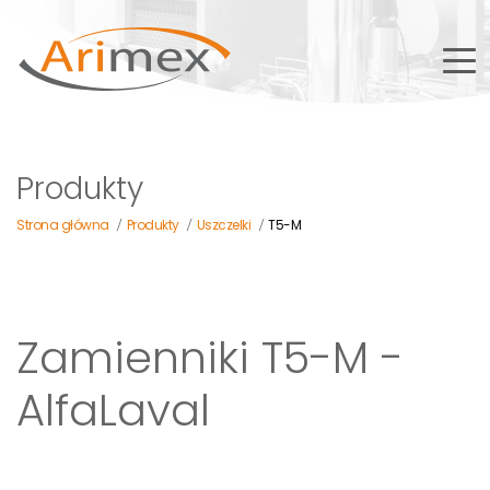
Produkty
Strona główna
Produkty
Uszczelki
T5-M
/
/
/
Zamienniki T5-M -
AlfaLaval