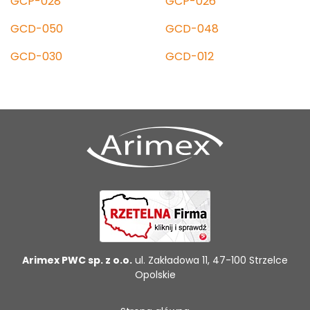
GCP-028
GCP-026
GCD-050
GCD-048
GCD-030
GCD-012
Arimex PWC sp. z o.o.
ul. Zakładowa 11, 47-100 Strzelce
Opolskie