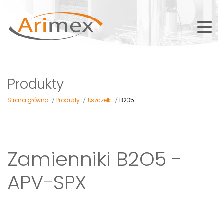
Produkty
Strona główna
Produkty
Uszczelki
B2O5
/
/
/
Zamienniki B2O5 -
APV-SPX