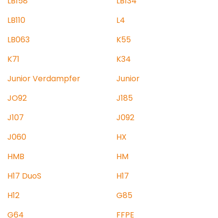
LB158
LB134
LB110
L4
LB063
K55
K71
K34
Junior Verdampfer
Junior
JO92
J185
J107
J092
J060
HX
HMB
HM
H17 DuoS
H17
H12
G85
G64
FFPE