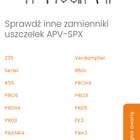
Sprawdź inne zamienniki
uszczelek APV-SPX
Z35
Verdampfer
Serie1
R8GI
R55
PROHX
PRO5
PRO3
PR0HX
PR05
Zgłoś awarię
PR03
PE3
PBANR4
PBA3