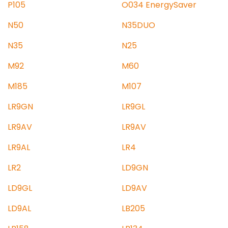
P105
O034 EnergySaver
N50
N35DUO
N35
N25
M92
M60
M185
M107
LR9GN
LR9GL
LR9AV
LR9AV
LR9AL
LR4
LR2
LD9GN
LD9GL
LD9AV
LD9AL
LB205