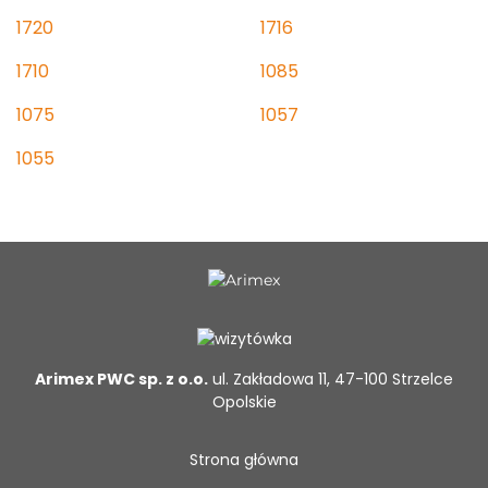
1720
1716
1710
1085
1075
1057
1055
Arimex PWC sp. z o.o.
ul. Zakładowa 11, 47-100 Strzelce
Opolskie
Strona główna