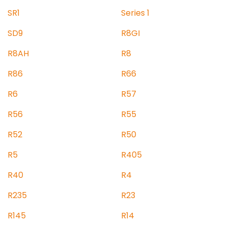
SR1
Series 1
SD9
R8GI
R8AH
R8
R86
R66
R6
R57
R56
R55
R52
R50
R5
R405
R40
R4
R235
R23
R145
R14