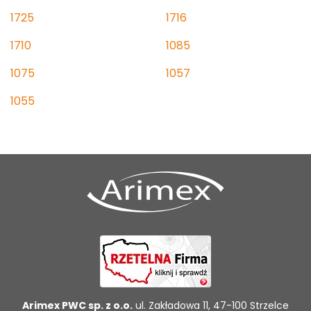
1725
1716
1710
1085
1075
1057
1055
Arimex PWC sp. z o.o.
ul. Zakładowa 11, 47-100 Strzelce