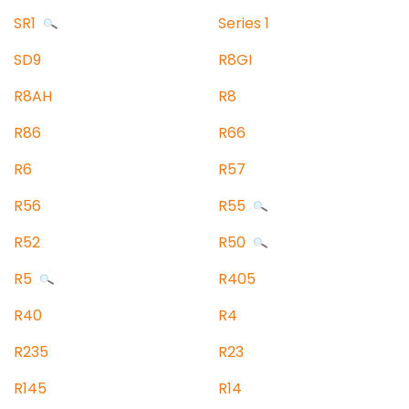
SR1
Series 1
SD9
R8GI
R8AH
R8
R86
R66
R6
R57
R56
R55
R52
R50
R5
R405
R40
R4
R235
R23
R145
R14