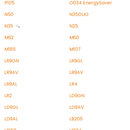
P105
O034 EnergySaver
N50
N35DUO
N35
N25
M92
M60
M185
M107
LR9GN
LR9GL
LR9AV
LR9AV
LR9AL
LR4
LR2
LD9GN
LD9GL
LD9AV
LD9AL
LB205