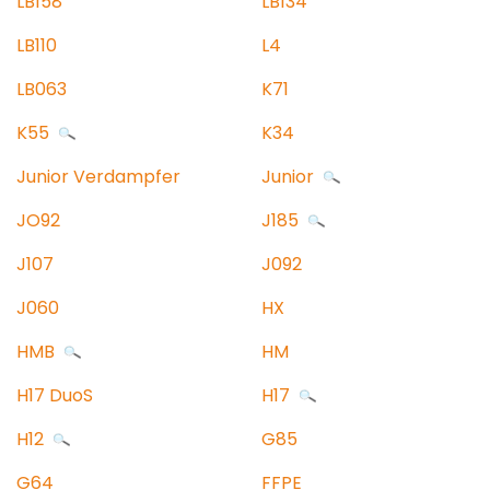
LB158
LB134
LB110
L4
LB063
K71
K55
K34
Junior Verdampfer
Junior
JO92
J185
J107
J092
J060
HX
HMB
HM
H17 DuoS
H17
H12
G85
G64
FFPE