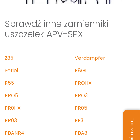
Sprawdź inne zamienniki
uszczelek APV-SPX
Z35
Verdampfer
Serie1
R8GI
R55
PROHX
PRO5
PRO3
PR0HX
PR05
PR03
PE3
Zgłoś awarię
PBANR4
PBA3