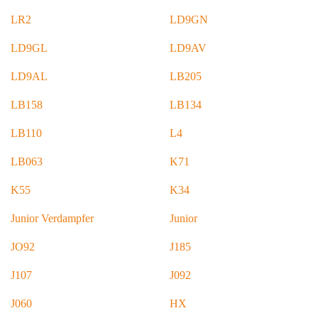
LR2
LD9GN
LD9GL
LD9AV
LD9AL
LB205
LB158
LB134
LB110
L4
LB063
K71
K55
K34
Junior Verdampfer
Junior
JO92
J185
J107
J092
J060
HX