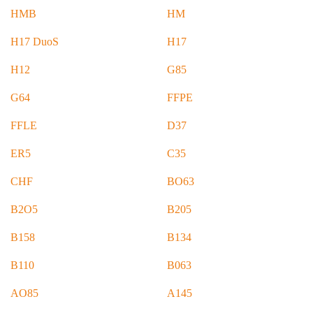
HMB
HM
H17 DuoS
H17
H12
G85
G64
FFPE
FFLE
D37
ER5
C35
CHF
BO63
B2O5
B205
B158
B134
B110
B063
AO85
A145