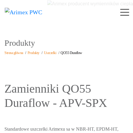
Produkty
Strona główna
/
Produkty
/
Uszczelki
/
QO55 Duraflow
Zamienniki QO55
Duraflow - APV-SPX
Standardowe uszczelki Arimexu sa w NBR-HT, EPDM-HT,