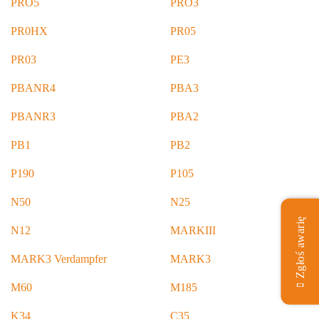
PRO5
PRO3
PR0HX
PR05
PR03
PE3
PBANR4
PBA3
PBANR3
PBA2
PB1
PB2
P190
P105
N50
N25
Zgłoś awarię
N12
MARKIII
MARK3 Verdampfer
MARK3
M60
M185
K34
C35