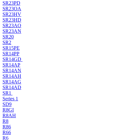
SR23PD
SR23OA
SR23HV
SR23HD
SR23AO
SR23AN
SR20
SR2
SR15PE
SR14PP
SR14GD
SR14AP
SR14AN
SR14AH
SR14AG
SR14AD
SR1
Series 1
SD9
R8GI
R8AH
R8
R86
R66
R6