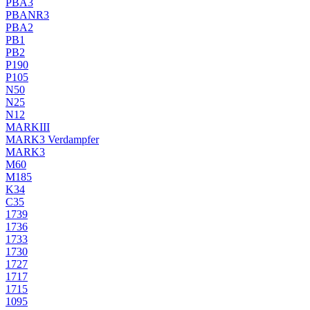
PBA3
PBANR3
PBA2
PB1
PB2
P190
P105
N50
N25
N12
MARKIII
MARK3 Verdampfer
MARK3
M60
M185
K34
C35
1739
1736
1733
1730
1727
1717
1715
1095