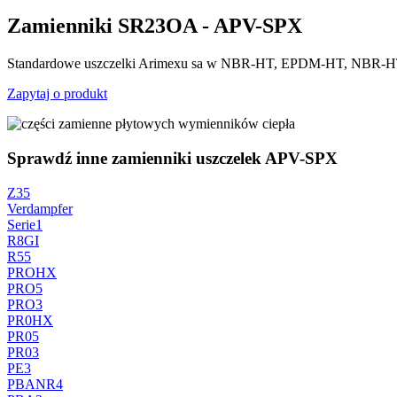
Zamienniki SR23OA - APV-SPX
Standardowe uszczelki Arimexu sa w NBR-HT, EPDM-HT, NBR-HT-
Zapytaj o produkt
Sprawdź inne zamienniki uszczelek APV-SPX
Z35
Verdampfer
Serie1
R8GI
R55
PROHX
PRO5
PRO3
PR0HX
PR05
PR03
PE3
PBANR4