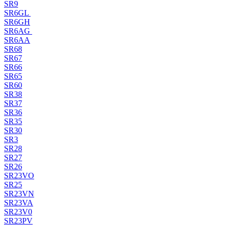
SR9
SR6GL
SR6GH
SR6AG
SR6AA
SR68
SR67
SR66
SR65
SR60
SR38
SR37
SR36
SR35
SR30
SR3
SR28
SR27
SR26
SR23VO
SR25
SR23VN
SR23VA
SR23V0
SR23PV