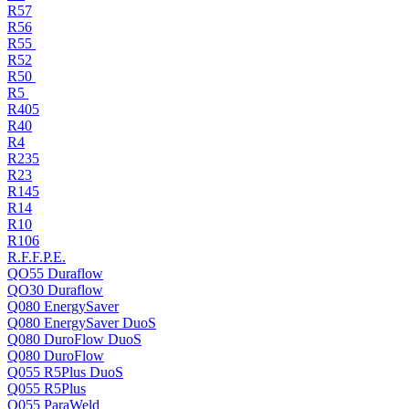
R57
R56
R55
R52
R50
R5
R405
R40
R4
R235
R23
R145
R14
R10
R106
R.F.F.P.E.
QO55 Duraflow
QO30 Duraflow
Q080 EnergySaver
Q080 EnergySaver DuoS
Q080 DuroFlow DuoS
Q080 DuroFlow
Q055 R5Plus DuoS
Q055 R5Plus
Q055 ParaWeld