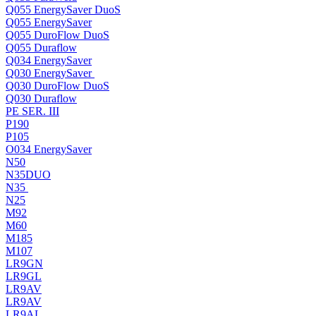
Q055 EnergySaver DuoS
Q055 EnergySaver
Q055 DuroFlow DuoS
Q055 Duraflow
Q034 EnergySaver
Q030 EnergySaver
Q030 DuroFlow DuoS
Q030 Duraflow
PE SER. III
P190
P105
O034 EnergySaver
N50
N35DUO
N35
N25
M92
M60
M185
M107
LR9GN
LR9GL
LR9AV
LR9AV
LR9AL