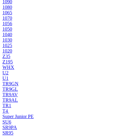
1090
1080
1065
1070
1056
1050
1040
1030
1025
1020
Z35
Z195
WHX
U2
U1
TR9GN
TR9GL
TR9AV
TR9AL
TR1
T4
Super Junior PE
SU6
SR9PA
SR95