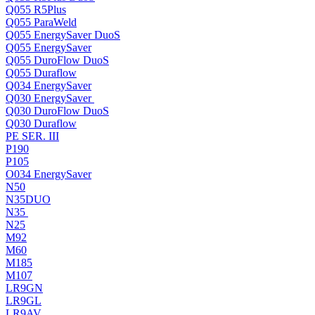
Q055 R5Plus
Q055 ParaWeld
Q055 EnergySaver DuoS
Q055 EnergySaver
Q055 DuroFlow DuoS
Q055 Duraflow
Q034 EnergySaver
Q030 EnergySaver
Q030 DuroFlow DuoS
Q030 Duraflow
PE SER. III
P190
P105
O034 EnergySaver
N50
N35DUO
N35
N25
M92
M60
M185
M107
LR9GN
LR9GL
LR9AV