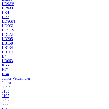
LR9AV
LR9AL
LR4
LR2
LD9GN
LD9GL
LD9AV
LD9AL
LB205
LB158
LB134
LB110
L4
LB063
K55
K71
K34
Junior Verdampfer
Junior
JO92
J185
J107
J092
J060
HX