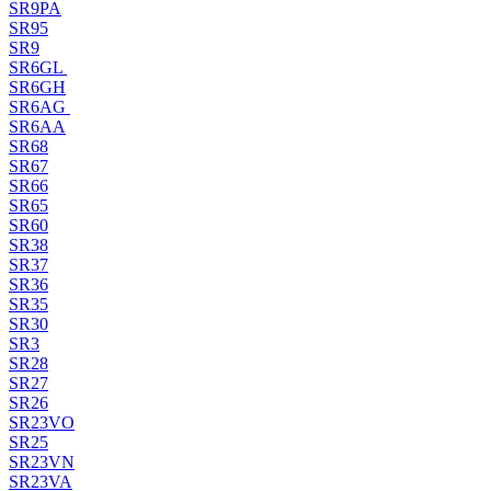
SR9PA
SR95
SR9
SR6GL
SR6GH
SR6AG
SR6AA
SR68
SR67
SR66
SR65
SR60
SR38
SR37
SR36
SR35
SR30
SR3
SR28
SR27
SR26
SR23VO
SR25
SR23VN
SR23VA