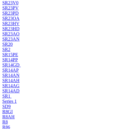
SR23V0
SR23PV
SR23PD
SR23OA
SR23HV
SR23HD
SR23AO
SR23AN
SR20
SR2
SR15PE
SR14PP
SR14GD
SR14AP
SR14AN
SR14AH
SR14AG
SR14AD
SR1
Series 1
SD9
R8GI
R8AH
R8
R86