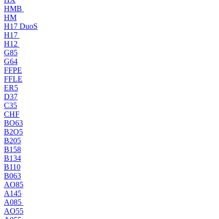
HMB
HM
H17 DuoS
H17
H12
G85
G64
FFPE
FFLE
ER5
D37
C35
CHF
BO63
B2O5
B205
B158
B134
B110
B063
AO85
A145
A085
AO55