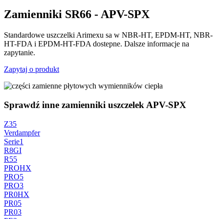
Zamienniki SR66 - APV-SPX
Standardowe uszczelki Arimexu sa w NBR-HT, EPDM-HT, NBR-
HT-FDA i EPDM-HT-FDA dostepne. Dalsze informacje na
zapytanie.
Zapytaj o produkt
Sprawdź inne zamienniki uszczelek APV-SPX
Z35
Verdampfer
Serie1
R8GI
R55
PROHX
PRO5
PRO3
PR0HX
PR05
PR03