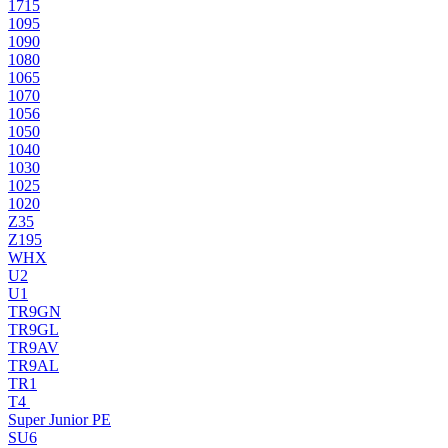
1715
1095
1090
1080
1065
1070
1056
1050
1040
1030
1025
1020
Z35
Z195
WHX
U2
U1
TR9GN
TR9GL
TR9AV
TR9AL
TR1
T4
Super Junior PE
SU6