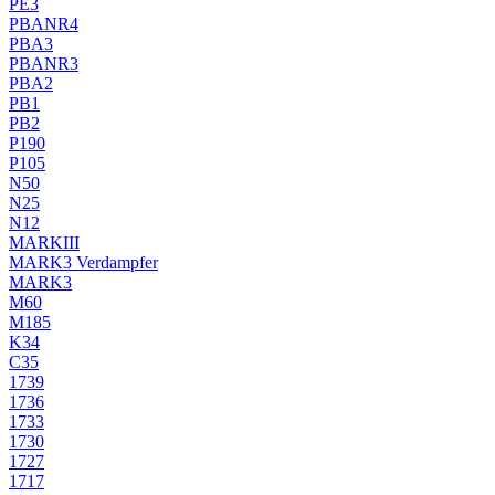
PE3
PBANR4
PBA3
PBANR3
PBA2
PB1
PB2
P190
P105
N50
N25
N12
MARKIII
MARK3 Verdampfer
MARK3
M60
M185
K34
C35
1739
1736
1733
1730
1727
1717