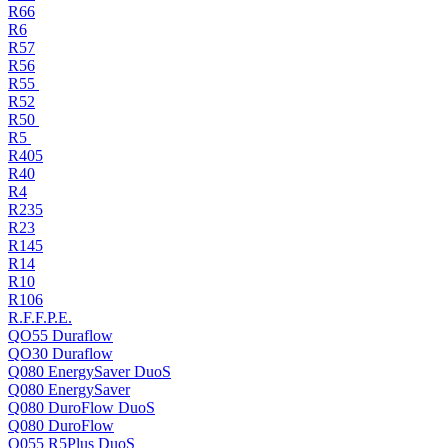
R66
R6
R57
R56
R55
R52
R50
R5
R405
R40
R4
R235
R23
R145
R14
R10
R106
R.F.F.P.E.
QO55 Duraflow
QO30 Duraflow
Q080 EnergySaver DuoS
Q080 EnergySaver
Q080 DuroFlow DuoS
Q080 DuroFlow
Q055 R5Plus DuoS