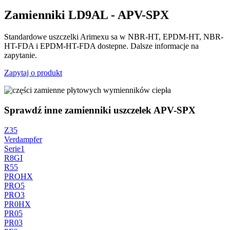
Zamienniki LD9AL - APV-SPX
Standardowe uszczelki Arimexu sa w NBR-HT, EPDM-HT, NBR-
HT-FDA i EPDM-HT-FDA dostepne. Dalsze informacje na
zapytanie.
Zapytaj o produkt
Sprawdź inne zamienniki uszczelek APV-SPX
Z35
Verdampfer
Serie1
R8GI
R55
PROHX
PRO5
PRO3
PR0HX
PR05
PR03