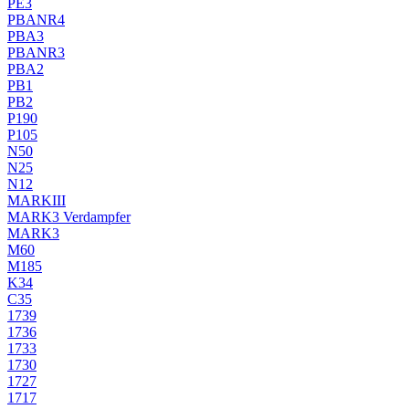
PE3
PBANR4
PBA3
PBANR3
PBA2
PB1
PB2
P190
P105
N50
N25
N12
MARKIII
MARK3 Verdampfer
MARK3
M60
M185
K34
C35
1739
1736
1733
1730
1727
1717