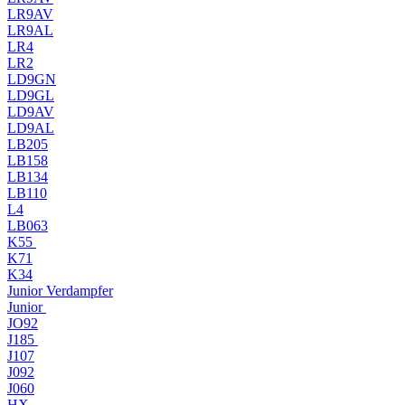
LR9AV
LR9AL
LR4
LR2
LD9GN
LD9GL
LD9AV
LD9AL
LB205
LB158
LB134
LB110
L4
LB063
K55
K71
K34
Junior Verdampfer
Junior
JO92
J185
J107
J092
J060
HX