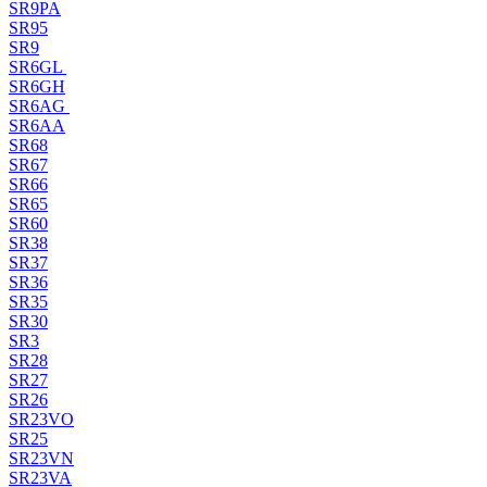
SR9PA
SR95
SR9
SR6GL
SR6GH
SR6AG
SR6AA
SR68
SR67
SR66
SR65
SR60
SR38
SR37
SR36
SR35
SR30
SR3
SR28
SR27
SR26
SR23VO
SR25
SR23VN
SR23VA