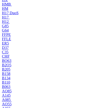
HMB
HM
H17 DuoS
H17
H12
G85
G64
FFPE
FFLE
ER5
D37
C35
CHF
BO63
B2O5
B205
B158
B134
B110
B063
AO85
A145
A085
AO55