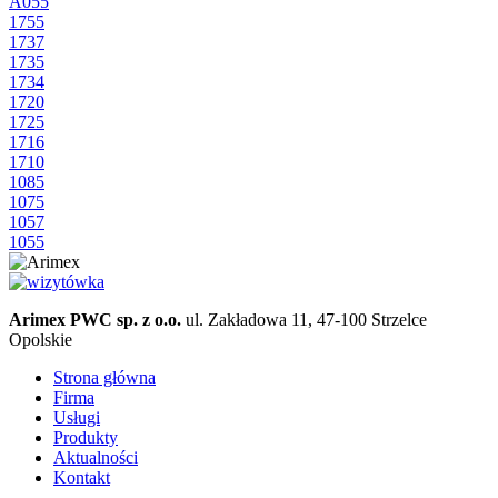
A055
1755
1737
1735
1734
1720
1725
1716
1710
1085
1075
1057
1055
Arimex PWC sp. z o.o.
ul. Zakładowa 11, 47-100 Strzelce
Opolskie
Strona główna
Firma
Usługi
Produkty
Aktualności
Kontakt