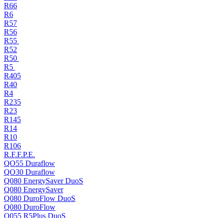
R66
R6
R57
R56
R55
R52
R50
R5
R405
R40
R4
R235
R23
R145
R14
R10
R106
R.F.F.P.E.
QO55 Duraflow
QO30 Duraflow
Q080 EnergySaver DuoS
Q080 EnergySaver
Q080 DuroFlow DuoS
Q080 DuroFlow
Q055 R5Plus DuoS