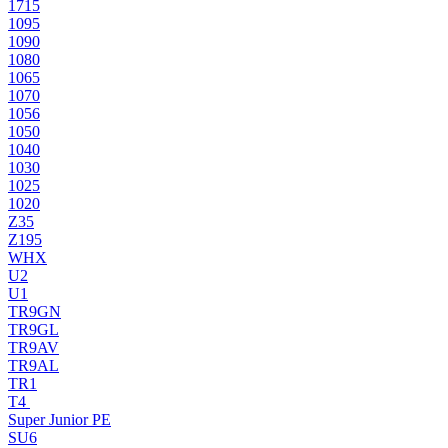
1715
1095
1090
1080
1065
1070
1056
1050
1040
1030
1025
1020
Z35
Z195
WHX
U2
U1
TR9GN
TR9GL
TR9AV
TR9AL
TR1
T4
Super Junior PE
SU6