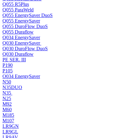
Q055 R5Plus
Q055 ParaWeld
Q055 EnergySaver DuoS
Q055 EnergySaver
Q055 DuroFlow DuoS
Q055 Duraflow
Q034 EnergySaver
Q030 EnergySaver
Q030 DuroFlow DuoS
Q030 Duraflow
PE SER. III
P190
P105
O034 EnergySaver
N50
N35DUO
N35
N25
M92
M60
M185
M107
LR9GN
LR9GL
LR9AV