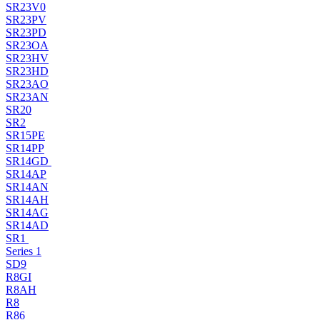
SR23V0
SR23PV
SR23PD
SR23OA
SR23HV
SR23HD
SR23AO
SR23AN
SR20
SR2
SR15PE
SR14PP
SR14GD
SR14AP
SR14AN
SR14AH
SR14AG
SR14AD
SR1
Series 1
SD9
R8GI
R8AH
R8
R86